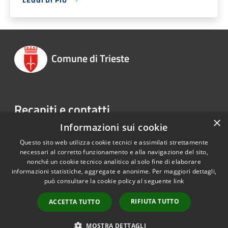
Comune di Trieste
Recapiti e contatti
×
Informazioni sui cookie
Piazza Unità d'Italia 4 34121 Trieste TS
Telefono:
040 6751
Questo sito web utilizza cookie tecnici e assimilati strettamente
necessari al corretto funzionamento e alla navigazione del sito,
nonché un cookie tecnico analitico al solo fine di elaborare
informazioni statistiche, aggregate e anonime. Per maggiori dettagli,
RSS
Copyright © 2026 • Comune di
può consultare la cookie policy al seguente
link
Accessibilità
Trieste • Powered by
Privacy
Municipium
Accesso
•
RIFIUTA TUTTO
ACCETTA TUTTO
Cookie
redazione
Mappa del sito
MOSTRA DETTAGLI